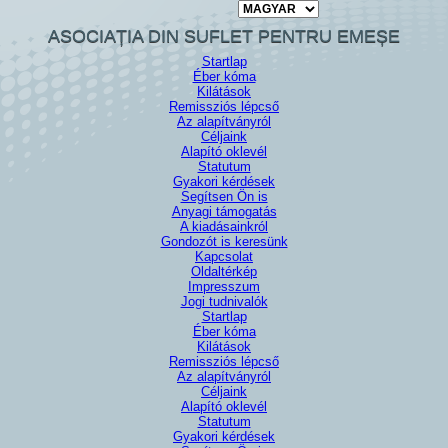
Nyelv kiválasztása
ASOCIAȚIA DIN SUFLET PENTRU EMEȘE
Startlap
Éber kóma
Kilátások
Remissziós lépcső
Az alapítványról
Céljaink
Alapító oklevél
Statutum
Gyakori kérdések
Segítsen Ön is
Anyagi támogatás
A kiadásainkról
Gondozót is keresünk
Kapcsolat
Oldaltérkép
Impresszum
Jogi tudnivalók
Startlap
Éber kóma
Kilátások
Remissziós lépcső
Az alapítványról
Céljaink
Alapító oklevél
Statutum
Gyakori kérdések