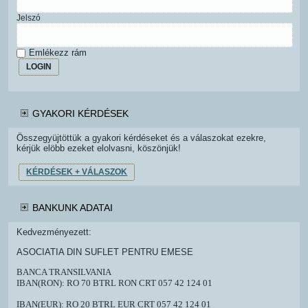
Jelszó
Emlékezz rám
LOGIN
GYAKORI KÉRDÉSEK
Összegyüjtöttük a gyakori kérdéseket és a válaszokat ezekre,
kérjük elöbb ezeket elolvasni, köszönjük!
KÉRDÉSEK + VÁLASZOK
BANKUNK ADATAI
Kedvezményezett:
ASOCIATIA DIN SUFLET PENTRU EMESE
BANCA TRANSILVANIA
IBAN(RON): RO 70 BTRL RON CRT 057 42 124 01
IBAN(EUR): RO 20 BTRL EUR CRT 057 42 124 01