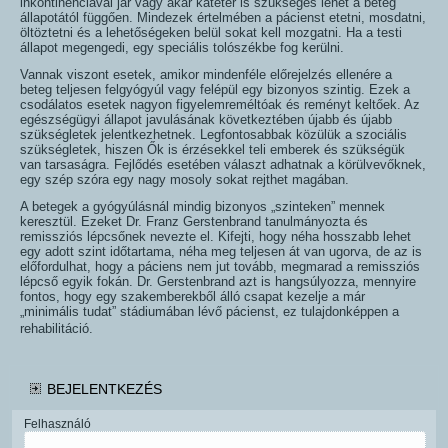
inkontinenciával jár vagy akár katéter is szükséges lehet a beteg
állapotától függően. Mindezek értelmében a pácienst etetni, mosdatni,
öltöztetni és a lehetőségeken belül sokat kell mozgatni. Ha a testi
állapot megengedi, egy speciális tolószékbe fog kerülni.
Vannak viszont esetek, amikor mindenféle előrejelzés ellenére a
beteg teljesen felgyógyúl vagy felépül egy bizonyos szintig. Ezek a
csodálatos esetek nagyon figyelemreméltóak és reményt keltőek. Az
egészségügyi állapot javulásának következtében újabb és újabb
szükségletek jelentkezhetnek. Legfontosabbak közülük a szociális
szükségletek, hiszen Ők is érzésekkel teli emberek és szükségük
van tarsaságra. Fejlődés esetében választ adhatnak a körülvevőknek,
egy szép szóra egy nagy mosoly sokat rejthet magában.
A betegek a gyógyúlásnál mindig bizonyos „szinteken” mennek
keresztül. Ezeket Dr. Franz Gerstenbrand tanulmányozta és
remissziós lépcsőnek nevezte el. Kifejti, hogy néha hosszabb lehet
egy adott szint időtartama, néha meg teljesen át van ugorva, de az is
előfordulhat, hogy a páciens nem jut tovább, megmarad a remissziós
lépcső egyik fokán. Dr. Gerstenbrand azt is hangsúlyozza, mennyire
fontos, hogy egy szakemberekből álló csapat kezelje a már
„minimális tudat” stádiumában lévő pácienst, ez tulajdonképpen a
rehabilitáció.
BEJELENTKEZÉS
Felhasználó