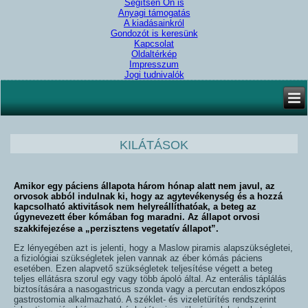
Segítsen Ön is
Anyagi támogatás
A kiadásainkról
Gondozót is keresünk
Kapcsolat
Oldaltérkép
Impresszum
Jogi tudnivalók
KILÁTÁSOK
Amikor egy páciens állapota három hónap alatt nem javul, az
orvosok abból indulnak ki, hogy az agytevékenység és a hozzá
kapcsolható aktivitások nem helyreállíthatóak, a beteg az
úgynevezett éber kómában fog maradni. Az állapot orvosi
szakkifejezése a „perzisztens vegetatív állapot”.
Ez lényegében azt is jelenti, hogy a Maslow piramis alapszükségletei,
a fiziológiai szükségletek jelen vannak az éber kómás páciens
esetében. Ezen alapvető szükségletek teljesítése végett a beteg
teljes ellátásra szorul egy vagy több ápoló által. Az enterális táplálás
biztosítására a nasogastricus szonda vagy a percutan endoszkópos
gastrostomia alkalmazható. A széklet- és vizeletürítés rendszerint