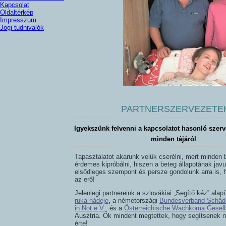
Kapcsolat
Oldaltérkép
Impresszum
Jogi tudnivalók
PARTNERSZERVEZETE
Igyekszünk felvenni a kapcsolatot hasonló szerve
minden tájáról
.
Tapasztalatot akarunk velük cserélni, mert minden 
érdemes kipróbálni, hiszen a beteg állapotának jav
elsődleges szempont és persze gondolunk arra is,
az erő!
Jelenlegi partnereink a szlovákiai „Segítő kéz” alap
ruka nádeje
,
a németországi
Bundesverband Schäde
in Not e.V.
és a
Österreichische Wachkoma Gesell
Ausztria. Ők mindent megtettek, hogy segítsenek 
érte!