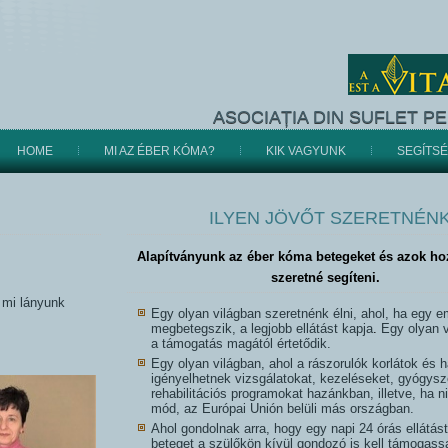
ASOCIAȚIA DIN SUFLET P
HOME
MI AZ ÉBER KÓMA?
KIK VAGYUNK
SEGÍTS
ILYEN JÖVŐT SZERETNÉN
Alapítványunk az éber kóma betegeket és azok hoz
szeretné segíteni.
 mi lányunk
Egy olyan világban szeretnénk élni, ahol, ha egy 
megbetegszik, a legjobb ellátást kapja
.
Egy olyan v
a támogatás magától értetődik.
Egy olyan világban, ahol a rászorulók korlátok és h
igényelhetnek vizsgálatokat, kezeléseket, gyógys
rehabilitációs programokat hazánkban, illetve, ha 
mód, az Európai Unión belüli más országban.
Ahol gondolnak arra, hogy egy napi 24 órás ellátást
beteget a szülőkön kívül gondozó is kell támogass