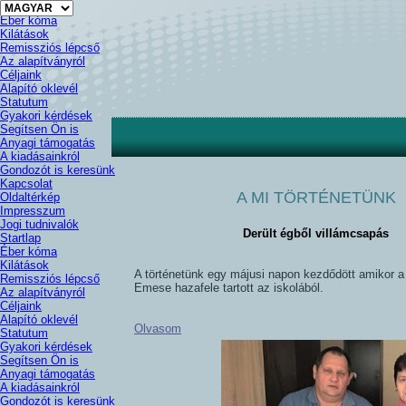
Nyelv
Startlap
kiválasztása
Éber kóma
Kilátások
Remissziós lépcső
Az alapítványról
Céljaink
Alapító oklevél
Statutum
Gyakori kérdések
Segítsen Ön is
Anyagi támogatás
A kiadásainkról
Gondozót is keresünk
Kapcsolat
A MI
TÖRTÉNETÜNK
Oldaltérkép
Impresszum
Jogi tudnivalók
Derült égből villámcsapás
Startlap
Éber kóma
Kilátások
A történetünk egy májusi napon kezdődött amikor a
Remissziós lépcső
Emese hazafele tartott az iskolából.
Az alapítványról
Céljaink
Alapító oklevél
Olvasom
Statutum
Gyakori kérdések
Segítsen Ön is
Anyagi támogatás
A kiadásainkról
Gondozót is keresünk