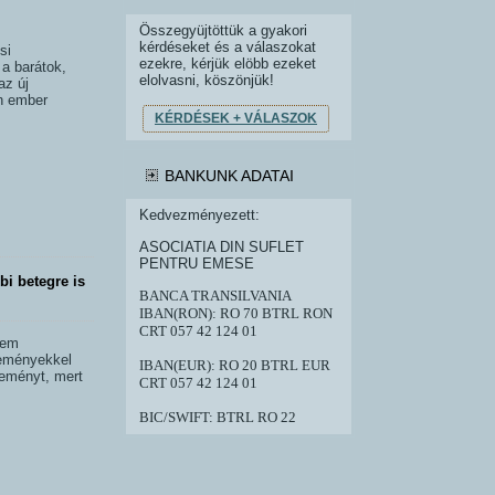
Összegyüjtöttük a gyakori
kérdéseket és a válaszokat
si
ezekre, kérjük elöbb ezeket
 a barátok,
elolvasni, köszönjük!
az új
en ember
KÉRDÉSEK + VÁLASZOK
BANKUNK ADATAI
Kedvezményezett:
ASOCIATIA DIN SUFLET
PENTRU EMESE
bi betegre is
BANCA TRANSILVANIA
IBAN(RON): RO 70 BTRL RON
CRT 057 42 124 01
nem
reményekkel
IBAN(EUR): RO 20 BTRL EUR
 reményt, mert
CRT 057 42 124 01
BIC/SWIFT: BTRL RO 22