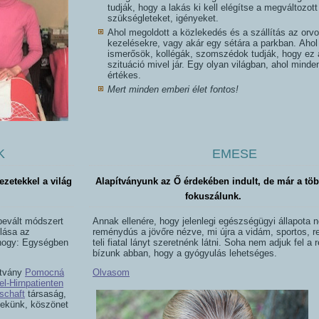
tudják, hogy a lakás ki kell elégítse a megváltozott
szükségleteket, igényeket.
Ahol megoldott a közlekedés és a szállítás az orvo
kezelésekre, vagy akár egy sétára a parkban. Ahol
ismerősök, kollégák, szomszédok tudják, hogy ez 
szituáció mivel jár. Egy olyan világban, ahol mind
értékes.
Mert minden emberi élet fontos!
K
EMESE
zetekkel a világ
Alapítványunk az Ő érdekében indult, de már a töb
fokuszálunk.
bevált módszert
Annak ellenére, hogy jelenlegi egészségügyi állapota 
ulása az
reménydús a jövőre nézve, mi újra a vidám, sportos, 
 hogy: Egységben
teli fiatal lányt szeretnénk látni. Soha nem adjuk fel a
bízunk abban, hogy a gyógyulás lehetséges.
ítvány
Pomocná
Olvasom
l-Hirnpatienten
schaft
társaság,
nekünk, köszönet