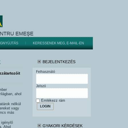
ENTRU EMEȘE
ÉGNYÚJTÁS
KERESSENEK MEG, E-MAIL-EN
K
BEJELENTKEZÉS
Felhasználó
zátartozóit
Jelszó
ember
ilágban, ahol
Emlékezz rám
atárok nélkül
LOGIN
zereket vagy
nincs más
 igénylő
GYAKORI KÉRDÉSEK
a. Ahol